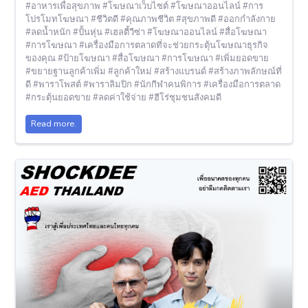
#อาหารเพื่อสุขภาพ #โฆษณาเว็บไซต์ #โฆษณาออนไลน์ #การ
โปรโมทโฆษณา #ชีวิตดี #คุณภาพชีวิต #สุขภาพดี #ออกกำลังกาย
#ลดน้ำหนัก #ปั้นหุ่น #เฮลตี้วีซ่า #โฆษณาออนไลน์ #สื่อโฆษณา
#การโฆษณา #เครื่องมือการตลาดที่จะช่วยกระตุ้นโฆษณาธุรกิจ
ของคุณ #ป้ายโฆษณา #สื่อโฆษณา #การโฆษณา #เพิ่มยอดขาย
#ขยายฐานลูกค้าเพิ่ม #ลูกค้าใหม่ #สร้างแบรนด์ #สร้างภาพลักษณ์ที่
ดี #พาราโพสต์ #พาราลิมปิก #นักกีฬาคนพิการ #เครื่องมือการตลาด
#กระตุ้นยอดขาย #ลดค่าใช้จ่าย #ฮีโร่ชุมชนสังคมดี
Read more.