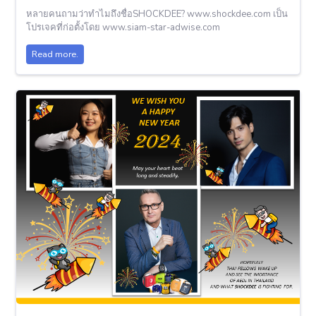
หลายคนถามว่าทำไมถึงชื่อSHOCKDEE? www.shockdee.com เป็น
โปรเจคที่ก่อตั้งโดย www.siam-star-adwise.com
Read more.