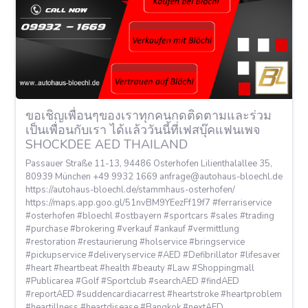
ขอเชิญเพื่อนๆของเราทุกคนกดติดตามและร่วม
เป็นเพื่อนกับเรา ได้แล้ววันนี้ที่เฟสบุ๊คแฟนเพจ
SHOCKDEE AED THAILAND
Passauer Straße 11-13, 94486 Osterhofen Lilienthalallee 35,
80939 München +49 9932 1669
anfrage@autohaus-bloechl.de
https://autohaus-bloechl.de/stammhaus-osterhofen/
https://maps.app.goo.gl/51nvBM9YEezFf19f7 #ferrariservice
#osterhofen #bloechl #ostbayern #sportcars #sales #trading
#purchase #brokering #verkauf #ankauf #vermittlung
#restoration #restaurierung #holservice #bringservice
#pickupservice #deliveryservice #AED #Defibrillator #lifesaver
#heart #heartbeat #health #beauty #Law #Shoppingmall
#Publicarea #Golf #Sportclub #searchAED #findAED
#reportAED #suddencardiacarrest #heartstroke #heartproblem
#heartillness #heartdisease #Bangkok #nextAED