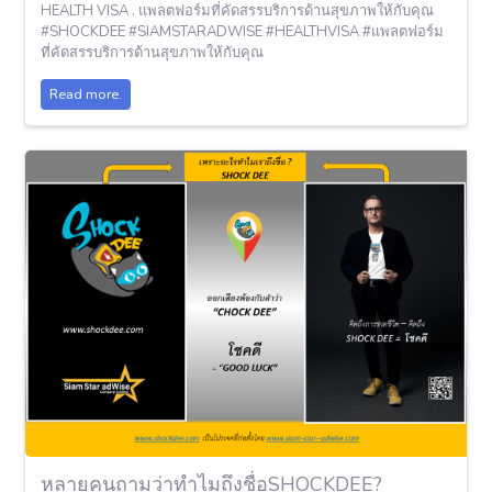
HEALTH VISA . แพลตฟอร์มที่คัดสรรบริการด้านสุขภาพให้กับคุณ
#SHOCKDEE #SIAMSTARADWISE #HEALTHVISA #แพลตฟอร์ม
ที่คัดสรรบริการด้านสุขภาพให้กับคุณ
Read more.
หลายคนถามว่าทำไมถึงชื่อSHOCKDEE?