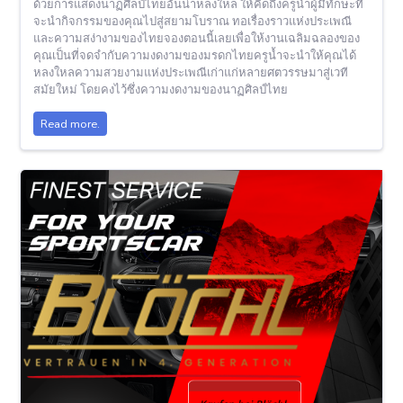
ด้วยการแสดงนาฏศิลป์ไทยอันน่าหลงใหล ให้คิดถึงครูน้ำผู้มีทักษะที่
จะนำกิจกรรมของคุณไปสู่สยามโบราณ ทอเรื่องราวแห่งประเพณี
และความสง่างามของไทยจองตอนนี้เลยเพื่อให้งานเฉลิมฉลองของ
คุณเป็นที่จดจำกับความงดงามของมรดกไทยครูน้ำจะนำให้คุณได้
หลงใหลความสวยงามแห่งประเพณีเก่าแก่หลายศตวรรษมาสู่เวที
สมัยใหม่ โดยคงไว้ซึ่งความงดงามของนาฏศิลป์ไทย
Read more.