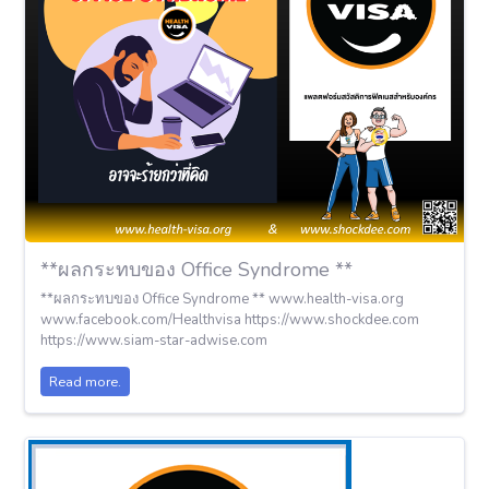
**ผลกระทบของ Office Syndrome **
**ผลกระทบของ Office Syndrome ** www.health-visa.org
www.facebook.com/Healthvisa https://www.shockdee.com
https://www.siam-star-adwise.com
Read more.