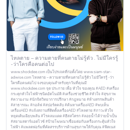
ไหลตาย – ความตายที่คนตายไม่รู้ตัว . ไม่มีใครรู้
-ว่าใครคือคนต่อไป
www.shockdee.com เป็นโปรเจคที่ก่อตั้งโดย www.siam-star-
adwise.com ไหลตาย – ความตายที่คนตายไม่รู้ตัว ไม่มีใครรู้ -ว่า
ใครคือคนต่อไป จงขอบคุณสำหรับทุกวันที่คุณมี
www.shockdee.com จุด ประกาย เพื่อ หัวใจ ของคุณ #AED #เครื่อง
กระตุกหัวใจไฟฟ้าชนิดอัตโนมัติ #เครื่องช่วยชีวิต #หัวใจ #สุขภาพ
#ความงาม #นักจิตวิทยาการปรึกษา #กฎหมาย #ห้างสรรพสินค้า
#สาธารณะ #กอล์ฟ #สปอร์ตคลับ #ค้นหาเครื่องAED #พบเห็น
เครื่องAED #แจ้งสถานที่ติดตั้งเครื่องAED #ไหลตาย #ภาวะหัวใจ
หยุดเต้นเฉียบพลัน #โรคลมแดด #ฮีสสโตรก #ลอยน้ำได้ว่ายน้ำเป็น
#สยามสตาร์แอดไวซ์ #ป้ายโฆษณาเชื่อมต่อกับเครื่องกระตุ้นหัวใจ
ไฟฟ้า #แพลตฟอร์มที่คัดสรรบริการด้านสุขภาพให้กับคุณ #ฟิตเนส