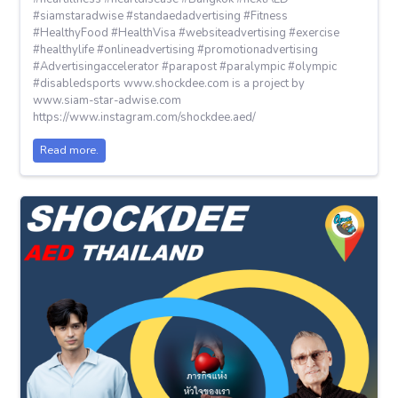
#siamstaradwise #standaedadvertising #Fitness
#HealthyFood #HealthVisa #websiteadvertising #exercise
#healthylife #onlineadvertising #promotionadvertising
#Advertisingaccelerator #parapost #paralympic #olympic
#disabledsports www.shockdee.com is a project by
www.siam-star-adwise.com
https://www.instagram.com/shockdee.aed/
Read more.